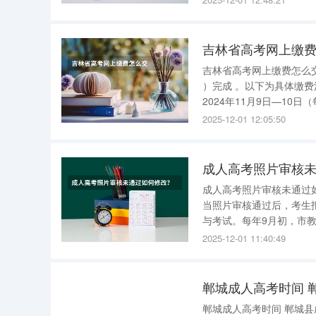
吉林省高考网上缴
吉林省高考网上缴费怎么交 吉林省高考网上缴费需在规定时间内，通过普通高考考生服务
）完成 。以下为具体缴费流程及注意事项： 一、缴费时间 以2025年吉林省高考为例，缴费时间为
2024年11月9日—10日（每天9:00—16:30） 
动关闭，无法补缴。缴费
2025-12-01 12:05:50
为
成人高考照片审核
成人高考照片审核未通过如何修改？ 考生报考照片审核通过前，成
当照片审核通过后，考生报考的照片则无法更改
与考试。每年9月初，市
息填报、报名照片上传、
2025-12-01 11:40:49
寸照、有效居民身份证原
郸城成人高考时间 
郸城成人高考时间 郸城县成人高考是指在成人高等教育招生网统一组织的高考考试，通常是在