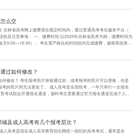
费怎么交
平台（
。考生需严格在此时间段内完成缴费，逾期系统将自
时间可能因年份调整，建议考生以当年吉林省教育考试院发布的官方通知
未通过如何修改？
考报考的照片可以替换，但是
了。 成人高考是全国统考，一年只举行一次报名
教育考试院会开通报名通道，届时考生需要通过官方报名通道完成个人信
缴纳报名费等工作，值得注意的是，考生需要上传的报名照片包括免冠一
件人像面和国徽面照片
郸城县成人高考有几个报考层次？