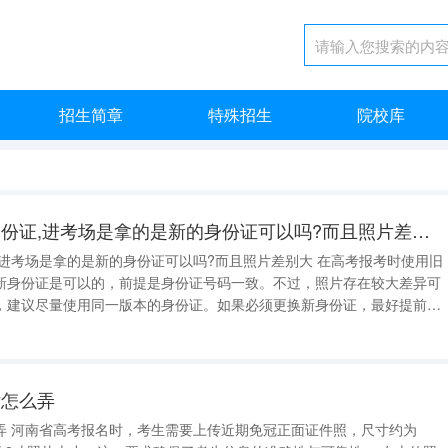
招生简章
特殊招生
院校库
高考报考时是旧的身份证,进考场是拿的是新的身份证可以吗?而且照片差别大
,进考场是拿的是新的身份证可以吗?而且照片差别大 在高考报考时使用旧
新身份证是可以的，前提是身份证号码一致。不过，照片存在较大差异可
，建议尽量使用同一版本的身份证。如果必须更换新身份证，最好提前与
别个人身份的关键信息，只要号码一
，如照片、性别等，也不会
片怎么弄
弄 河南省高考报名时，考生需要上传近期免冠正面证件照，尺寸约为