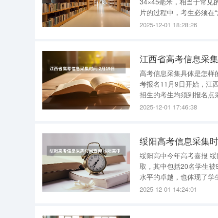
34×45毫米，相当于常见
片的过程中，考生必须在
实反映本人特征。照片必
2025-12-01 18:28:26
求，无法
江西省高考信息采集
高考信息采集具体是怎样的？ 高考信息采集具体时间如下： 各地区报名时间不同，如
考报名11月9日开始，江
招生的考生均须到报名点采集相关信息并进
1、具有高等学历教育资格的高
2025-12-01 17:46:38
育学校非应届毕业
绥阳高考信息采集时
绥阳高中今年高考喜报 绥
取，其中包括20名学生被
水平的卓越，也体现了学生们的学习成果。 一直以来，
了学术成绩，学校还积极
2025-12-01 14:24:01
异，正是学校教育理念的