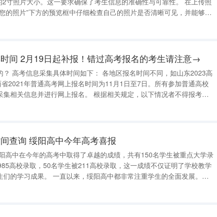
的2寸照片大小。这一要求确保了考生信息的准确性与可靠性。 在上传照
“您的照片”下方的预览框中仔细检查自己的照片是否清晰可见，并能够真
须清晰，生活照、用摄像头拍摄的照片或者模糊、虚化照片均不符合要
通过审核。 如果河南考生上传的照
时间 2月19日起补报！错过高考报名的考生请注意→
山东2023高
西省2021年普通高考网上报名时间为11月1日至7日。所有参加普通高校
行网上报名。 根据相关规定，以下情况者不得报考：
校在籍生或已被高校录取并保留入学资格的学生； 2、高级中等教
间查询 绥阳高中今年高考喜报
阳高中在今年的高考中取得了卓越的成绩，共有150名学生被重点大学录
985高校录取，50名学生被211高校录取，这一成绩不仅证明了学校教学
绥阳高中都非常注重学生的全面发展。除
组织各种课外活动，培养学生的综合素质和实际能力。此次高考成绩的优
成功实践，也给