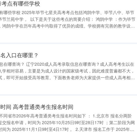
高考考点有哪些学校
点包括鸿鹄中学、毕节八中、毕节
简要介绍： 鸿鹄中学 ：作为毕节
，鸿鹄中学在历年高考中均取得了优异的成绩。学校拥有完善的教学设施
习和备考环境。 毕节八中 ：毕节八中是一所历史悠久
报名入口在哪里？
录取信息在哪查询？成人高考考生以在
入学相对容易，主要是为成人设计的国家级考试，因此难度普遍都不大，
试，即可开始接受高等教育。下面教务老师为大家提供一些成人高考相关
人高考录取信息
试院
时间 高考普通类考生报名时间
10月25日9时至28日17时 ；第二阶段为网
工作于 2025年10
日 开展，包含网上报名和现场确认信息两个阶