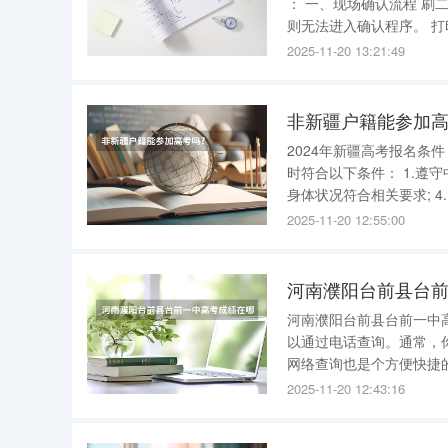
： 一、现场确认流程 刷二代身份证验证信息 报名系统中的基础信息须与身份证信息完全一致，否
则无法进入确认程序。 打印并核对考生信息校核单 考生需仔细核对个人信息，确保无误。 审核特
2025-11-20 13:21:49
非新疆户籍能参加高
2024年新疆高考报名条件 2024年新疆高考报名条件如下： 报名条件 (一)参加普通高考报名，须
时符合以下条件： 1.遵守中华人民共和国宪法和法律; 2.高级中等教育学校毕业或具有同等学力; 3.
身体状况符合相关要求; 4.户籍和学籍须符合下列条件之一： (1)考生及其父亲或母亲或其他法定监
护人是新疆常住户籍人口
2025-11-20 12:55:00
河南濮阳台前县台
河南濮阳台前县台前一中
以通过电话查询。通常，你
网络查询也是个方便快捷
这类网站会提供高考成绩
2025-11-20 12:43:16
自己的成绩。 