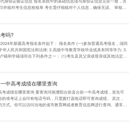
殊类别考生资格 医学类、专升本考生 ：需重点审核报考资格。 不
考吗?
同
，且户籍迁入新疆的时间不少于两年(按距离
前一中高考成绩在哪里查询
高考成绩在哪里查询 要查询河南濮阳台前县台前一中高考成绩，首先可
的准考证上会印有电话号码，只需拨打该电话即可查询成绩。 其次，
的方式。你可以访问当地的省市教育网或者教育信息网进行查询。通常，
查询服务，你只需输入准考证号或者身份证号，按照提示操作即可查询到
每年高考成绩查询的流程大致相同