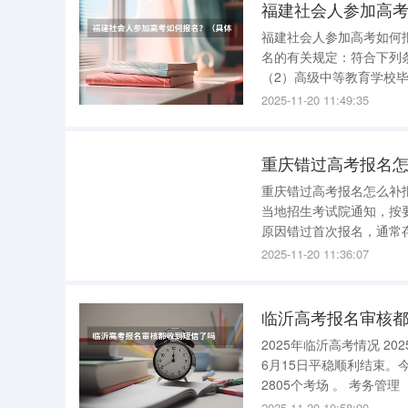
福建社会人参加高
福建社会人参加高考如何
名的有关规定：符合下列
（2）高级中等教育学校
等学历教育资格的高等学
2025-11-20 11:49:35
刑律已被有关部门采取强
重庆错过高考报名
重庆错过高考报名怎么补报 重庆错过高考报名后，可通过补报名的方式完成报名，但需密
当地招生考试院通知，按要求完成流程。 一、补报名机会的
原因错过首次报名，通常
据实际情况临时组织，因此考生需主
2025-11-20 11:36:07
料准备 ：考生需
临沂高考报名审核
2025年临沂高考情况 2025年临沂高考情况如下 ： 高考时间与规模 ：临沂市2025年夏季高考已于
6月15日平稳顺利结束。今年临沂市共有 8.3万名 考生参加高
2805个考场 。 考务管理 ：临沂市在考务管理方面，坚决将试卷保密摆在首要位置，并严厉打击考
2025-11-20 10:58:00