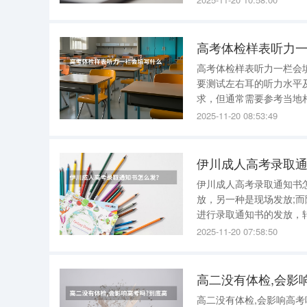
高考体检样表听力
高考体检样表听力一栏会
要测试左右耳的听力水平
求，但通常需要参考当地相关
是否对称，即听力水平是否相等，
2025-11-20 08:53:49
确判断音频信号，判断是
伊川成人高考录取
伊川成人高考录取通知书
放，另一种是现场发放;
进行录取通知书的发放，
高校采用的录取通知书发放方式。 此外，如果考生选择现场领取的成
2025-11-20 07:58:50
式，其现场具体发放的时
高二没有体检,会影
高二没有体检,会影响高考