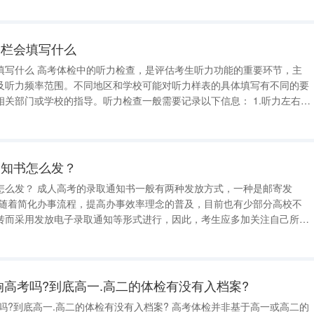
一栏会填写什么
填写什么 高考体检中的听力检查，是评估考生听力功能的重要环节，主
及听力频率范围。不同地区和学校可能对听力样表的具体填写有不同的要
部门或学校的指导。听力检查一般需要记录以下信息： 1.听力左右耳
如若存在差异，需要详细记录具体数值。 2.测试听力时，能否准
否正常，如果存
通知书怎么发？
怎么发？ 成人高考的录取通知书一般有两种发放方式，一种是邮寄发
而随着简化办事流程，提高办事效率理念的普及，目前也有少部分高校不
转而采用发放电子录取通知等形式进行，因此，考生应多加关注自己所报
人高校录取通知书发放形
间和地点可以咨询所报高校。如果考
响高考吗?到底高一.高二的体检有没有入档案?
吗?到底高一.高二的体检有没有入档案? 高考体检并非基于高一或高二的