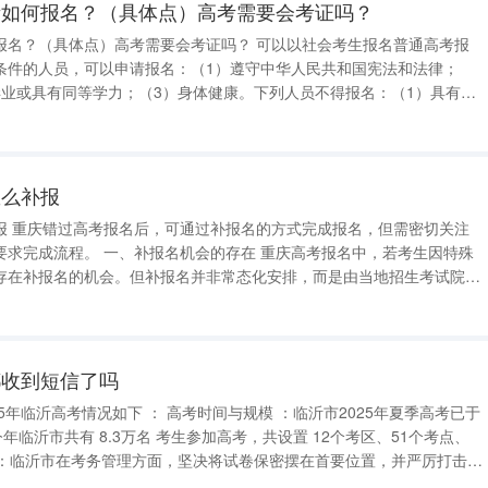
考如何报名？（具体点）高考需要会考证吗？
报名？（具体点）高考需要会考证吗？ 可以以社会考生报名普通高考报
条件的人员，可以申请报名：（1）遵守中华人民共和国宪法和法律；
毕业或具有同等学力；（3）身体健康。下列人员不得报名：（1）具有高
校的在校生；（2）高级中等教育学校非应届毕业的在校生；（3）因触犯
制措施或正在服刑者。一般，省
怎么补报
切关注
存在 重庆高考报名中，若考生因特殊
存在补报名的机会。但补报名并非常态化安排，而是由当地招生考试院根
动关注官方通知，避免再次错过。 二、补报名流程与要求 材
都收到短信了吗
考，共设置 12个考区、51个考点、
试作弊行为。为确保考试公正进行，配备了 手机智能安检门和5G手