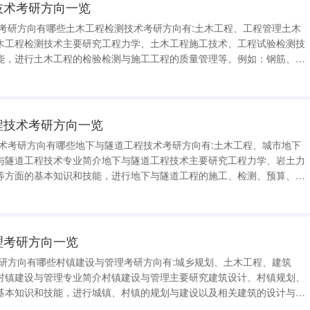
测技术考研方向一览
术考研方向有哪些土木工程检测技术考研方向有:土木工程、工程管理土木
木工程检测技术主要研究工程力学、土木工程施工技术、工程试验检测技
能，进行土木工程的检验检测与施工工程的质量管理等。例如：钢筋、水
，建筑结构稳定性与安全性的试验检测，道路工程、桥梁工程、隧道工程
等。 关键词：公路桥梁隧
工程技术考研方向一览
技术考研方向有哪些地下与隧道工程技术考研方向有:土木工程、城市地下
与隧道工程技术专业简介地下与隧道工程技术主要研究工程力学、岩土力
等方面的基本知识和技能，进行地下与隧道工程的施工、检测、预算、管
通道等地下工程的施工，钢筋、混凝土等建筑材料的质量检测，施工工地
概预算，隧道的后续养护维护
管理考研方向一览
考研方向有哪些村镇建设与管理考研方向有:城乡规划、土木工程、建筑
村镇建设与管理专业简介村镇建设与管理主要研究建筑设计、村镇规划、
基本知识和技能，进行城镇、村镇的规划与建设以及相关建筑的设计与施
路的规划与铺设，城镇房屋、民居等民用建筑的设计、绘图与搭建等。