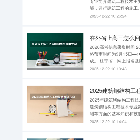
专业简介建筑工程技术主
能，进行建筑工程的施工
筑材料的质量检测，建筑
2025-12-22 10:26:24
词：施工质检测量安全《
在外省上高三怎么
2026高考信息采集时间 2026年高考信息采集时间各省不一，以下是部分省份的安排： 吉林省：资
格预审时间为9月15日—1
成。 辽宁省：网上报名及缴费时间为10月20日—24日，现场资格审核时间是10月20日—29日（不
含周末）。 安徽省
2025-12-22 10:19:48
2025建筑钢结构
2025年建筑钢结构工程
建筑钢结构工程技术专业
测等方面的基本知识和技
量检测，场馆、厂房、钢
2025-12-22 10:14:04
事故的分析与处理，钢结