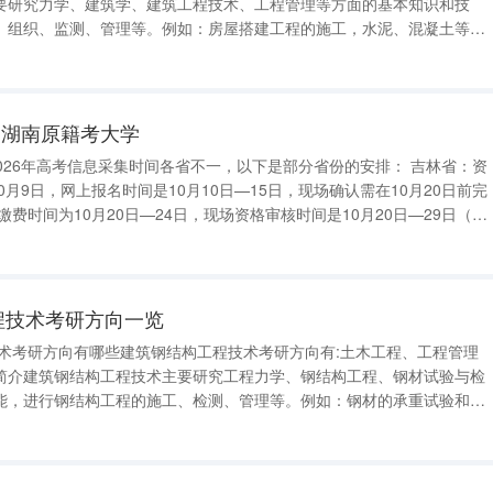
要研究力学、建筑学、建筑工程技术、工程管理等方面的基本知识和技
、组织、监测、管理等。例如：房屋搭建工程的施工，水泥、混凝土等建
工程造价的预算，施工工地的安全管理，建筑工程进度的监理等。 关键
建筑制图》、《建筑材料》、
回湖南原籍考大学
0月9日，网上报名时间是10月10日—15日，现场确认需在10月20日前完
：网上报名时间为10月17日10:00—21日17:00，加分及
工程技术考研方向一览
技术考研方向有哪些建筑钢结构工程技术考研方向有:土木工程、工程管理
简介建筑钢结构工程技术主要研究工程力学、钢结构工程、钢材试验与检
能，进行钢结构工程的施工、检测、管理等。例如：钢材的承重试验和质
桥、住宅楼等建筑钢结构的搭建与安装，倒塌、错位、变形等钢结构工程
构工程的概预算等。 关键