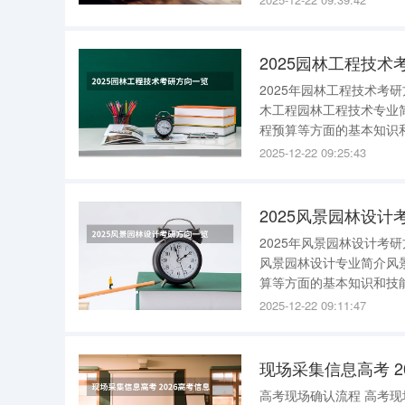
关键词：村镇城镇民居施
2025园林工程技术
2025年园林工程技术考
木工程园林工程技术专业
程预算等方面的基本知识
管理等方面的基本知识和
2025-12-22 09:25:43
的规划，园林3D效果图的
2025风景园林设计
2025年风景园林设计考
风景园林设计专业简介风
算等方面的基本知识和技
园、植物园、风景游览区
2025-12-22 09:11:47
规划设计等。 关键词：
现场采集信息高考 2
高考现场确认流程 高考现场确认流程包括以下几个步骤： 1.考生到达确认现场，排队等待确认。