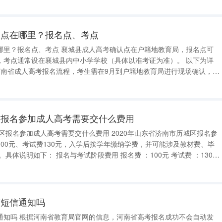
认点在哪里？报名点、考点
成人高考确认点在户籍地教育局，报名点可
考点通常设在襄城县内中小学学校（具体以准考证为准）。 以下为详
等环节。襄城县考生应前往襄城县教育局完成此步骤。 报名点 ： 河
区报名参加成人高考需要交什么费用
人高考需要交什么费用 2020年山东省济南市历城区报名参
00元、考试费130元，入学后按学年缴纳学费，并可能涉及教材费、毕
考生在报名时需一次性缴纳上述费用， 学费不在报名阶段收取 。 入
有短信通知吗
通知吗 根据河南省教育局官网的信息，河南省高考报名成功不会自动发