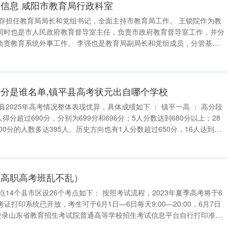
信息 咸阳市教育局行政科室
同时也是市人民政府教育督导室主任，负责市政府教育督导室工作，并分
 李强也是教育局副局长和党组成员，分管基教
教馆（教育信息中心）、实验中学、小学、幼儿园和特校工作，负责教育
陈校林担任
分是谁名单,镇平县高考状元出自哪个学校
00分的人数多达395人。历史方向也有1人分数超过650分，16人达到
600分以上。 特控上线人数大幅增加 ：特控总上线人数为1521人，相比
阳高职高考班乱不乱）
考证打印系统已开放，考生可于6月1日—6日每天9:00—20:00，6月7日
0:00登录山东省教育招生考试院普通高等学校招生考试信息平台自行打印准考