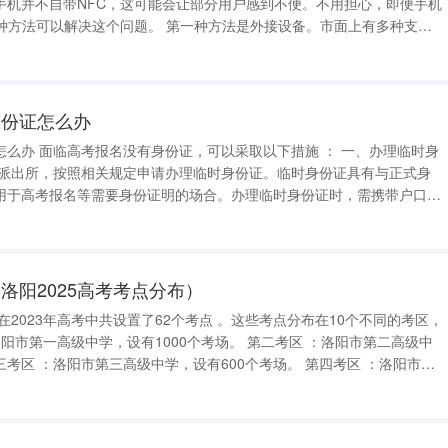
手机并不自带NFC，这可能会让部分用户感到不便。不用担心，即便手机
问题。 第一种方法是外接设备。市面上有多种支持
C贴纸、NFC手机壳等。这些设备通过内置NFC芯片或磁片，将手机与
。使用这些设
身份证怎么办
： 一、办理临时身
用于高考报名等需要身份证明的场合。办理临时身份证时，需携带户口簿
、走加急通道办理身份证 如果时间允许，考生
洛阳2025高考考点分布）
四高级中学，有500个考场。 第五考区 ：洛阳市第五高级中学，