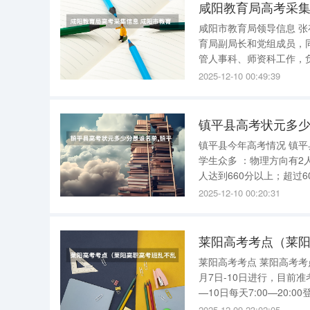
咸阳教育局高考采集
咸阳市教育局领导信息 张存担任教育局局长和党组书记，全面主持市教育局工作。 王锁院作为教
育局副局长和党组成员，
管人事科、师资科工作，负责教育系统外事工作。
科、德育科、教研室、电
2025-12-10 00:49:39
系统“双创”工作。 
镇平县高考状元多少
镇平县今年高考情况 镇平县2025年高考情况整体表现优异，具体成绩如下 ： 镇平一高 ： 高分段
学生众多 ：物理方向有2人得分超过690分，分别为699分和696分；5人分数达到680分以上；28
人达到660分以上；超过6
2025-12-10 00:20:31
莱阳高考考点（莱
莱阳高考考点 莱阳高考考点14个县市区设26个考点如下： 按照考试流程，2023年夏季高考将于6
月7日-10日进行，目前准
—10日每天7:00—2
证。 需要提醒考生的是，准考证是考生录取后到高校报到的重要凭证，网上打印准考证功能在考
2025-12-09 23:02:05