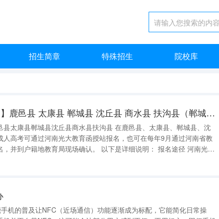
招生简章
特殊招生
院校库
【成人高考在哪报名】鹿邑县 太康县 郸城县 沈丘县 商水县 扶沟县（郸城县第一高级中学高考成绩）
城县沈丘县商水县扶沟县 在鹿邑县、太康县、郸城县、沈
成人高考可通过河南光大教育函授站报名，也可在每年9月通过河南省教
育局现场确认。 以下是详细说明： 报名途径 河南光大
题小
办
智能手机的普及让NFC（近场通信）功能逐渐成为标配，它能简化日常操