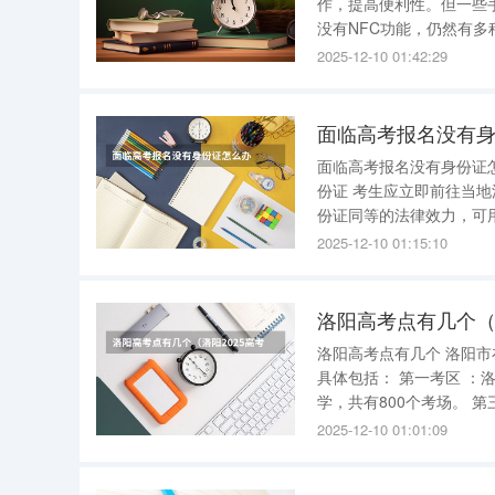
作，提高便利性。但一些
没有NFC功能，仍然有多种方法可以解决这个
NFC的外接设备，如NF
2025-12-10 01:42:29
NFC设备或标签连接起来
面临高考报名没有
面临高考报名没有身份证怎么办 面临高考报名没有身份证，可以采取以下措施 
份证 考生应立即前往当地派出所，按照相关规定申请办理临时身份证。临时身份证具有与正式身
份证同等的法律效力，可
等必要材料，并遵循当地公安机关的具体要求。 二
2025-12-10 01:15:10
还可以选择走加急
洛阳高考点有几个（
洛阳高考点有几个 洛阳市在2023年高考中共设置了62个考点 。这些考点分布在10个不同的考区，
具体包括： 第一考区 ：洛阳市第一高级中学，设有1000个考场。 第二考区 ：洛阳市第二高级中
学，共有800个考场。 第三考区 ：洛阳市第三高级中学，设有600个考场。 第四考区 ：洛阳市第
2025-12-10 01:01:09