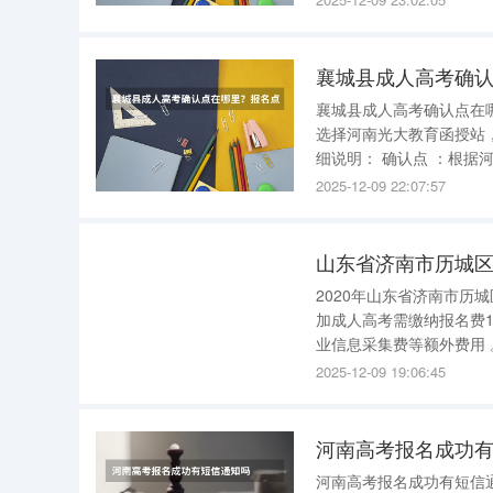
试
襄城县成人高考确
襄城县成人高考确认点在哪里？报名点、考点 襄城县
选择河南光大教育函授站，
细说明： 确认点 ：根据河南省成人高考报名流程，考生需在9月到户籍地教育局进行现场确认，包
括采集指纹、照相、签字确认
2025-12-09 22:07:57
南光大教育
山东省济南市历城
2020年山东省济南市历城区报名参加成
加成人高考需缴纳报名费1
业信息采集费等额外费用 。具体说明如下： 报名与考试阶段费用 报名费 ：100元 考试费 ：130元
2025-12-09 19:06:45
河南高考报名成功
河南高考报名成功有短信