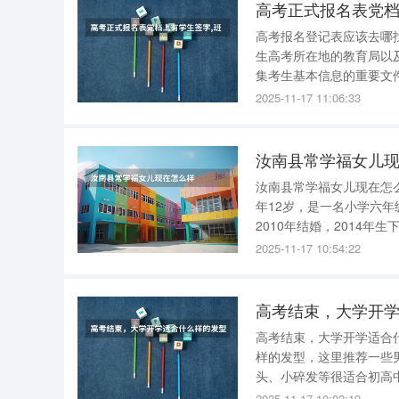
高考正式报名表党档
高考报名登记表应该去哪
生高考所在地的教育局以
集考生基本信息的重要文件，对于考生参
名表，它是各省在高考前
2025-11-17 11:06:33
能正式参加当年的高考。
汝南县常学福女儿
汝南县常学福女儿现在怎么样 还不错。 根据查询澎湃新闻得知，常学福女儿的名字
年12岁，是一名小学六
2010年结婚，2014
婉婷一直跟着母亲生活在
2025-11-17 10:54:22
懂事，经常给父亲写信，
高考结束，大学开
高考结束，大学开学适合什么样的发型？ 高考结束，准大学
样的发型，这里推荐一些
头、小碎发等很适合初高中生哦，不烫
心形刘海，括号刘海刚刚进入大学
2025-11-17 10:02:19