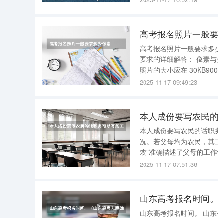
3、清爽短发
高考报名照片一般
高考报名照片一般要求多少像素 高考报名照片一般要求480*640像素 。以
要求的详细解答： 像素与分辨率 ：常规使用的是 480*640像素 ，分辨率为 300dpi 。 照片大小 ：
照片的大小应在 30KB900KB 之间。 背景颜色 ：照片背景应为蓝色，蓝色数值为 R:0G:191B:243
或 C:67M:2Y:0K:
2025-11-17 09:49:23
本人成份要写农民
本人成份要写农民的话职
况。若父母均为农民，其工
农”准确描述了父母的工作性质，
生，如果父母未外出务工
2025-11-17 07:51:36
位”一栏填写“务农”，“职务
山东高考报名时间
山东高考报名时间。 山东省2025年高考报名时间分为春季高考和夏季高考，具体安排如下 ： 一、