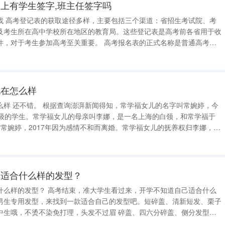
上有学生签字,班主任签字吗
找 高考登记表的获取途径多样，主要包括三个渠道：省招生考试院、考
及考生所在高中学校所在地区的教育局。这些登记表是高考前各省用于收
加高考至关重要。 高考报名表的正式名称是普通高考报
用于收集考生基本信息的文件。考生需要完成信息采集这一重要步骤，才
这不仅包括个人基本信息，还
现在怎么样
叫常婉婷，今
年级的学生。常学福女儿的母亲叫李娜，是一名上海的白领，和常学福于
年生下常婉婷，2017年因为感情不和而离婚。常学福女儿的抚养权归李娜，常
上海，偶尔会去汝南县看望爷爷奶奶。常学福女儿的学习成绩很好，也很
希望他能回到
学适合什么样的发型？
生看过来，开学不知道自己适合什么
男生专用发型，来找到一款适合自己的发型吧。短碎盖、清新短发、栗子
不染免打理，头发不过眉 碎盖、四六分碎盖、侧分发型、
的可以留起来拉，迎接新的校园生活吧 1、小碎盖 2、栗子头