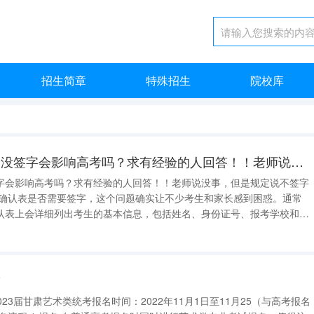
招生简章
特殊招生
院校库
高考报名信息确认表没签字会影响高考吗？求有经验的人回答！！老师说没事，但是规定说不签字就无效？？
字会影响高考吗？求有经验的人回答！！老师说没事，但是规定说不签字
息确认表是否需要签字，这个问题确实让不少考生和家长感到困惑。通常
认表上会详细列出考生的基本信息，包括姓名、身份证号、报考学校和专
这些信息的真实性进行了确认。然而，如果报名表没有签字，考生无需过
于担心，这不会直接影响到高考的正常进行。 不过，
求