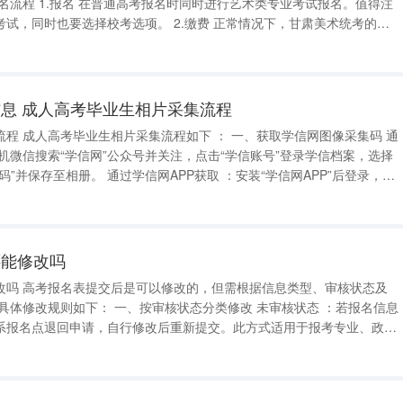
校考选项。 2.缴费 正常情况下，甘肃美术统考的考
的，考生要在规定时间内缴纳费用才算是报名成功。因此考生在报名之
息 成人高考毕业生相片采集流程
图像采集码 通
PP获取 ：安装“学信网APP”后登录，进
入【学籍查询】选择学籍，点击“获取图像采集码”并保存。 通过学信网学信档案获取 ：
还能修改吗
、审核状态及
系报名点退回申请，自行修改后重新提交。此方式适用于报考专业、政治