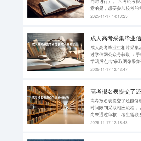
同时进行）。 艺考统考报名流程 1.报名 在普通高考报名时同时进行艺术类专业考试报名。值得注
意的是，想要参加校考的考试，同时也要选择
试费用缴纳是有时间限制
2025-11-17 14:13:25
成人高考采集毕业信
成人高考毕业生相片采集流程 成人高考毕业生相片采集流程如下 ： 一、获取学信网
过学信网公众号获取 ：手机微信搜索“学信网”公众号并关注，点击“学信账号”登录学信档案，选择
学籍后点击“获取图像采集码”并保存至相册。 通过学信网A
2025-11-17 12:43:47
高考报名表提交了
高考报名表提交了还能修改吗 高考报名表提交后是可以修改的，但需根据信息类型
时间限制采取相应流程 。具体修改规则如下： 一、按审核状态分类修改 未审核状态 ：若报名信息
尚未通过审核，考生需联
面貌等非关键信息。 已审核状态 ：若信息已通过审核，需通过系统提交“修改申请”，等待重新审
2025-11-17 12:18:43
核。 艺术类、体