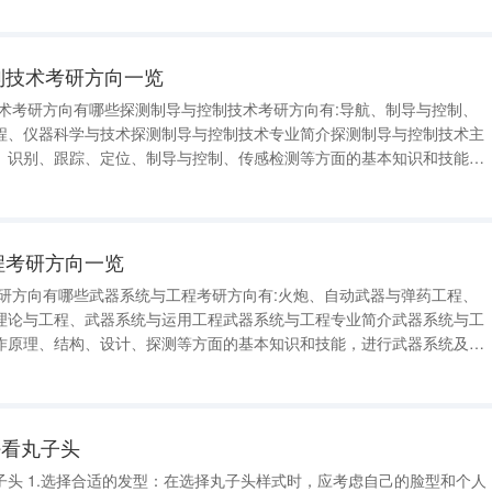
控制技术考研方向一览
技术考研方向有哪些探测制导与控制技术考研方向有:导航、制导与控制、
程、仪器科学与技术探测制导与控制技术专业简介探测制导与控制技术主
、识别、跟踪、定位、制导与控制、传感检测等方面的基本知识和技能，
导与控制技术、传感与检测技术、机电控制技术和系统分析等，进行武
。例如：鱼雷、飞雷等武器的设
工程考研方向一览
考研方向有哪些武器系统与工程考研方向有:火炮、自动武器与弹药工程、
理论与工程、武器系统与运用工程武器系统与工程专业简介武器系统与工
作原理、结构、设计、探测等方面的基本知识和技能，进行武器系统及其
研制、实验测试等。例如：防空导弹武器系统的设计，火箭弹、火炮等基
成等。 关键词：武器导弹设
好看丸子头
子头 1.选择合适的发型：在选择丸子头样式时，应考虑自己的脸型和个人