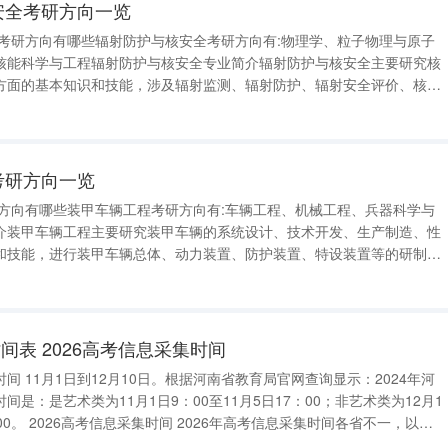
核安全考研方向一览
全考研方向有哪些辐射防护与核安全考研方向有:物理学、粒子物理与原子
核能科学与工程辐射防护与核安全专业简介辐射防护与核安全主要研究核
方面的基本知识和技能，涉及辐射监测、辐射防护、辐射安全评价、核废
射事故应急处理等，在环保、核电安全、核工业等领域，进行辐射防护和
设计、开发、管理等，多服务
考研方向一览
研方向有哪些装甲车辆工程考研方向有:车辆工程、机械工程、兵器科学与
介装甲车辆工程主要研究装甲车辆的系统设计、技术开发、生产制造、性
和技能，进行装甲车辆总体、动力装置、防护装置、特设装置等的研制设
例如：运兵车、侦察车、通信车等装甲车辆的设计制造，自动灭火、自动
装置的研发等。 关键词：装
间表 2026高考信息采集时间
间 11月1日到12月10日。根据河南省教育局官网查询显示：2024年河
是：是艺术类为11月1日9：00至11月5日17：00；非艺术类为12月1
间各省不一，以下
省份的安排： 吉林省：资格预审时间为9月15日—10月9日，网上报名时间是1