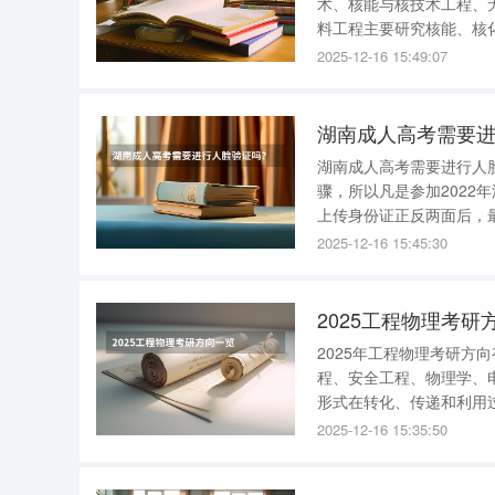
术、核能与核技术工程、
料工程主要研究核能、核
发、核燃料加工、核辐射防
2025-12-16 15:49:07
获取核能，放射性废物的
湖南成人高考需要
湖南成人高考需要进行人
骤，所以凡是参加202
上传身份证正反两面后，
年对于省外户籍考生的话
2025-12-16 15:45:30
能顺利报名;报考湖南成考
2025工程物理考研
2025年工程物理考研方
程、安全工程、物理学、
形式在转化、传递和利用
划与设计等，从而提高工
2025-12-16 15:35:50
重要作用。 关键词：物