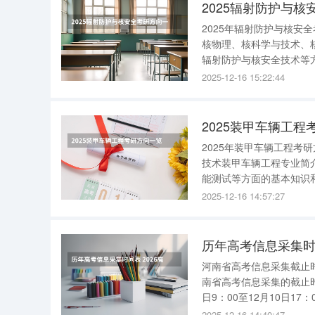
2025辐射防护与
2025年辐射防护与核安
核物理、核科学与技术、
辐射防护与核安全技术等
料与退役核设施处置、辐
2025-12-16 15:22:44
核环境治理工程的研究、
2025装甲车辆工程
2025年装甲车辆工程考
技术装甲车辆工程专业简
能测试等方面的基本知识
计，多服务于国防军工。
2025-12-16 14:57:27
导航、隐身等装甲车特设
历年高考信息采集时
河南省高考信息采集截止时
南省高考信息采集的截止时间
日9：00至12月10日17：00。 2026高考信息采集时间 2026年高考信息采集时
是部分
2025-12-16 14:40:47