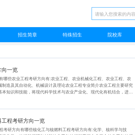
招生简章
特殊招生
院校库
方向一览
向有哪些农业工程考研方向有:农业工程、农业机械化工程、农业工程、农
械制造及其自动化、机械设计及理论农业工程专业简介农业工程主要研究
基本知识和技能，将现代科学技术与农业产业化、现代化有机结合，进行
开发、建设等，包括灌溉和排水系统等农田水利的建设、小麦和蔬菜等农
拉机等农业装备的设计制造等
燃料工程考研方向一览
工程考研方向有哪些核化工与核燃料工程考研方向有:化学、核科学与技