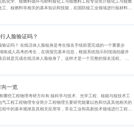
无机化学、核燃料循环与材料核化工与核燃料工程专业简介核化工与核燃
化工、核燃料等相关的基本知识和技能，在国防核工业领域进行核材料开
护等。例如：铀-235的提取与浓缩，核反应堆燃料元件的制造，核裂变
处理等。 关键词：核反应
进行人脸验证吗？
脸验证吗？ 在线活体人脸核身是考生报名手续前需完成的一个重要步
2年湖南成人高考的考生，在填报完基本信息，根据系统指示到现场拍摄并
最后就是完成在线活体人脸核身了。这样才是一个完整的报名流程。 历
，还需要在线上上传居住登记凭证或湖南省居住证的照片，审核成功后才
“专升本”层次的考生需要在
方向一览
向有哪些工程物理考研方向有:核科学与技术、光学工程、核能与核技术工
电气工程工程物理专业简介工程物理主要研究能量以热和功及其他相关的
过程中的基本规律及其相关应用等，常在工业和高新技术领域进行工程规
程的效率和品质，在电力工程、暖通工程、制冷工程、核工程等方面起到
理工程高新技术换热器《热力